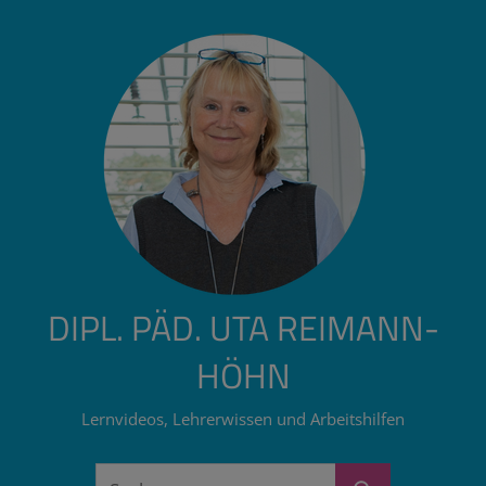
Zum
Inhalt
springen
DIPL. PÄD. UTA REIMANN-
HÖHN
Lernvideos, Lehrerwissen und Arbeitshilfen
Suchen