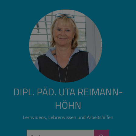
Zum
Inhalt
springen
DIPL. PÄD. UTA REIMANN-
HÖHN
Lernvideos, Lehrerwissen und Arbeitshilfen
Suchen