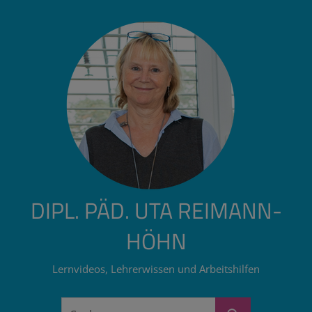
Zum
Inhalt
springen
DIPL. PÄD. UTA REIMANN-
HÖHN
Lernvideos, Lehrerwissen und Arbeitshilfen
Suchen