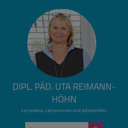
Zum
Inhalt
springen
DIPL. PÄD. UTA REIMANN-
HÖHN
Lernvideos, Lehrerwissen und Arbeitshilfen
Suchen