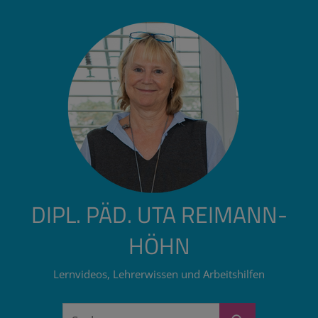
Zum
Inhalt
springen
DIPL. PÄD. UTA REIMANN-
HÖHN
Lernvideos, Lehrerwissen und Arbeitshilfen
Suchen