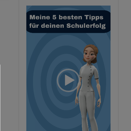
Video-
Player