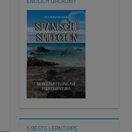
ENDLICH URLAUB!?
5 BESTE LERNTIPPS