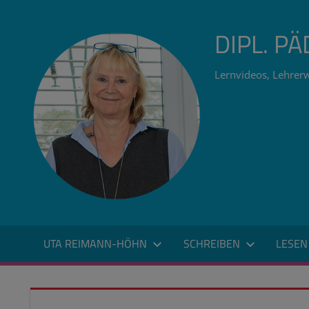
Zum
Inhalt
DIPL. P
springen
Lernvideos, Lehrerw
UTA REIMANN-HÖHN
SCHREIBEN
LESEN