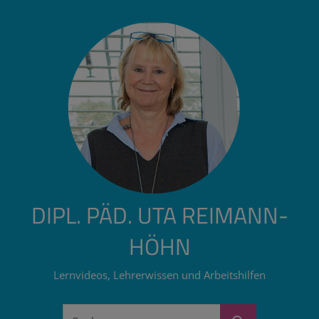
Zum
Inhalt
springen
DIPL. PÄD. UTA REIMANN-
HÖHN
Lernvideos, Lehrerwissen und Arbeitshilfen
Suchen