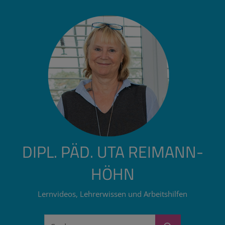
Zum
Inhalt
springen
DIPL. PÄD. UTA REIMANN-
HÖHN
Lernvideos, Lehrerwissen und Arbeitshilfen
Suchen