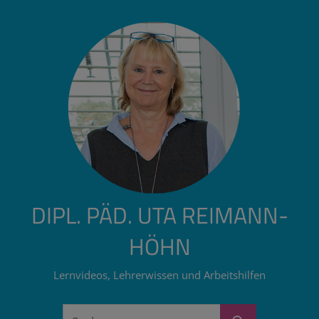
Zum
Inhalt
springen
DIPL. PÄD. UTA REIMANN-
HÖHN
Lernvideos, Lehrerwissen und Arbeitshilfen
Suchen