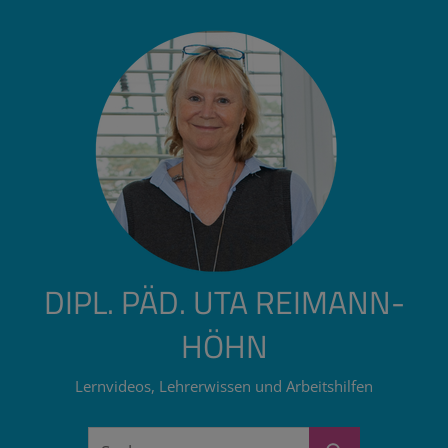
Zum
Inhalt
springen
DIPL. PÄD. UTA REIMANN-
HÖHN
Lernvideos, Lehrerwissen und Arbeitshilfen
Suchen