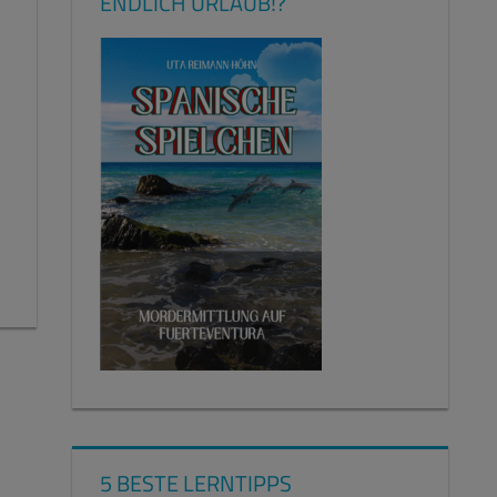
ENDLICH URLAUB!?
5 BESTE LERNTIPPS