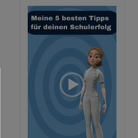
Video-
Player