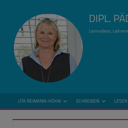
Zum
Inhalt
DIPL. P
springen
Lernvideos, Lehrerw
UTA REIMANN-HÖHN
SCHREIBEN
LESEN