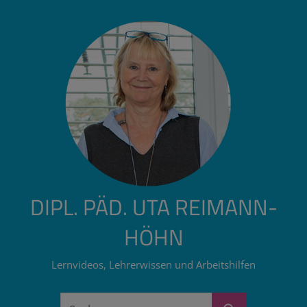
Zum
Inhalt
springen
DIPL. PÄD. UTA REIMANN-
HÖHN
Lernvideos, Lehrerwissen und Arbeitshilfen
Suchen