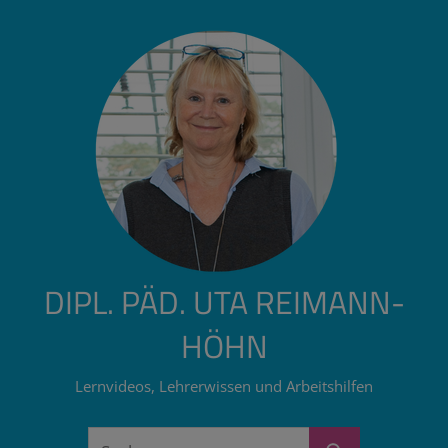
Zum
Inhalt
springen
DIPL. PÄD. UTA REIMANN-
HÖHN
Lernvideos, Lehrerwissen und Arbeitshilfen
Suchen