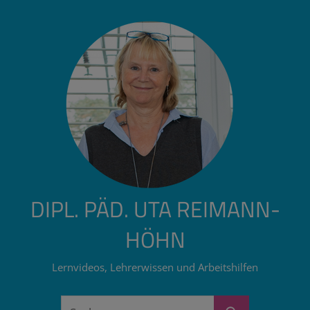
Zum
Inhalt
springen
DIPL. PÄD. UTA REIMANN-
HÖHN
Lernvideos, Lehrerwissen und Arbeitshilfen
Suchen