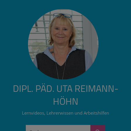
Zum
Inhalt
springen
DIPL. PÄD. UTA REIMANN-
HÖHN
Lernvideos, Lehrerwissen und Arbeitshilfen
Suchen