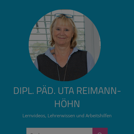
Zum
Inhalt
springen
DIPL. PÄD. UTA REIMANN-
HÖHN
Lernvideos, Lehrerwissen und Arbeitshilfen
Suchen