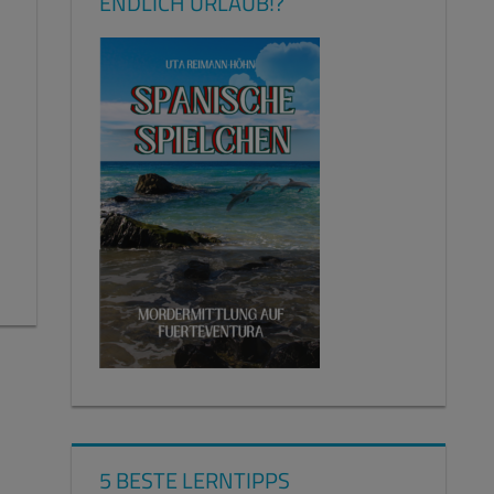
ENDLICH URLAUB!?
5 BESTE LERNTIPPS