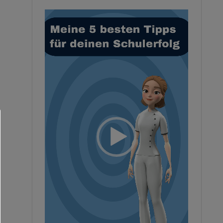
Video-
Player