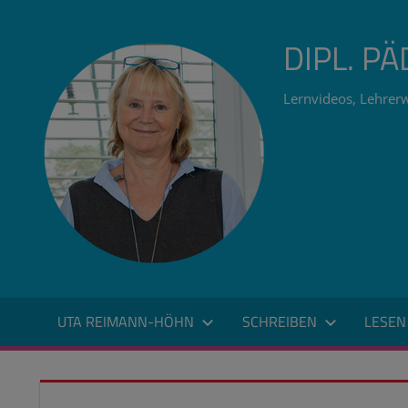
Zum
Inhalt
DIPL. P
springen
Lernvideos, Lehrerw
UTA REIMANN-HÖHN
SCHREIBEN
LESEN