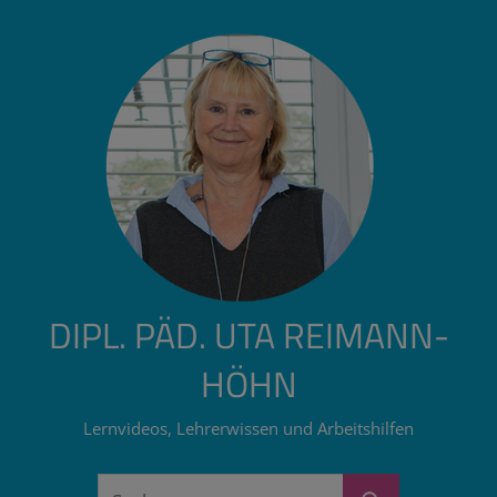
Zum
Inhalt
springen
DIPL. PÄD. UTA REIMANN-
HÖHN
Lernvideos, Lehrerwissen und Arbeitshilfen
Suchen