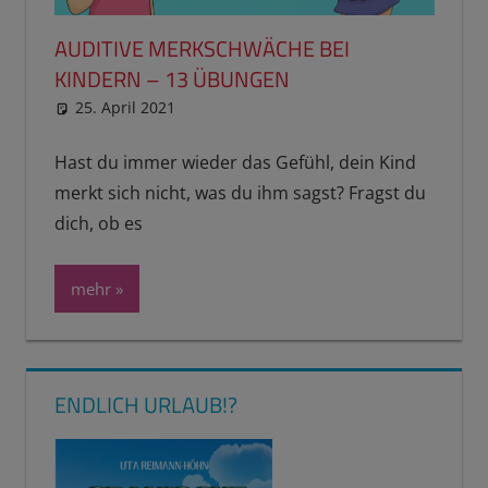
AUDITIVE MERKSCHWÄCHE BEI
KINDERN – 13 ÜBUNGEN
25. April 2021
reimannhoehn
Schulwissen für dein Kind
Hast du immer wieder das Gefühl, dein Kind
merkt sich nicht, was du ihm sagst? Fragst du
dich, ob es
mehr
ENDLICH URLAUB!?