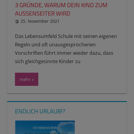
3 GRÜNDE, WARUM DEIN KIND ZUM
AUSSENSEITER WIRD
25. November 2021
reimannhoehn
Schulwissen für dein Kind
Das Lebensumfeld Schule mit seinen eigenen
Regeln und oft unausgesprochenen
Vorschriften führt immer wieder dazu, dass
sich gleichgesinnte Kinder zu
mehr
ENDLICH URLAUB!?