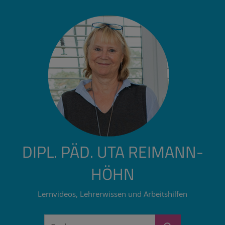
Zum
Inhalt
springen
DIPL. PÄD. UTA REIMANN-
HÖHN
Lernvideos, Lehrerwissen und Arbeitshilfen
Suchen