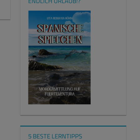
ENDLICH URLAUB!?
5 BESTE LERNTIPPS