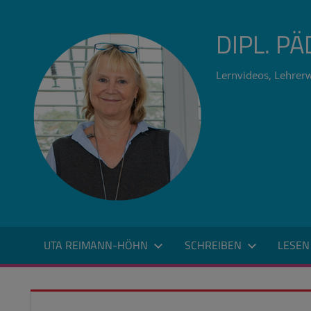
Zum
Inhalt
DIPL. P
springen
Lernvideos, Lehrerw
UTA REIMANN-HÖHN
SCHREIBEN
LESEN