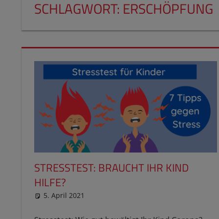
SCHLAGWORT:
ERSCHÖPFUNG
STRESSTEST: BRAUCHT IHR KIND
HILFE?
5. April 2021
reimannhoehn
Schulwissen für dein Kind