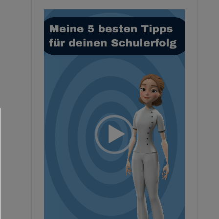
Video-
Player