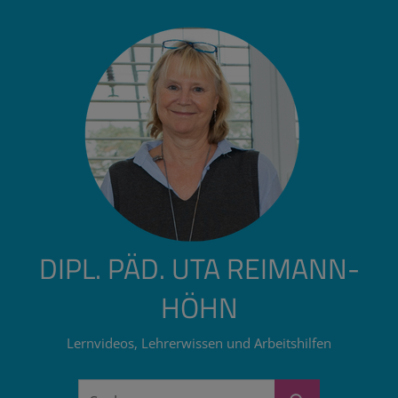
Zum
Inhalt
springen
DIPL. PÄD. UTA REIMANN-
HÖHN
Lernvideos, Lehrerwissen und Arbeitshilfen
Suchen