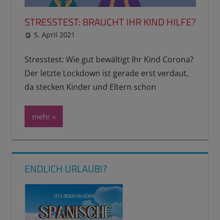
STRESSTEST: BRAUCHT IHR KIND HILFE?
5. April 2021
reimannhoehn
Schulwissen für dein Kind
Stresstest: Wie gut bewältigt Ihr Kind Corona?
Der letzte Lockdown ist gerade erst verdaut,
da stecken Kinder und Eltern schon
mehr
ENDLICH URLAUB!?