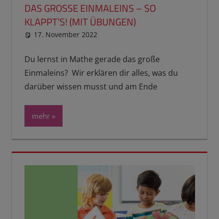
DAS GROSSE EINMALEINS – SO K
LAPPT’S! (MIT ÜBUNGEN)
17. November 2022
reimannhoehn
PL erledigt
Du lernst in Mathe gerade das große
Einmaleins? Wir erklären dir alles, was du
darüber wissen musst und am Ende
mehr