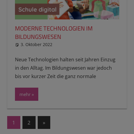
MODERNE TECHNOLOGIEN IM
BILDUNGSWESEN
3. Oktober 2022
reimannhoehn
PL erledigt
Neue Technologien halten seit Jahren Einzug
in den Alltag. Im Bildungswesen war jedoch
bis vor kurzer Zeit die ganz normale
mehr
Seitennummerierung
Nächste
1
2
»
Beiträge
der