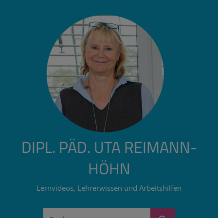
Zum
Inhalt
springen
DIPL. PÄD. UTA REIMANN-
HÖHN
Lernvideos, Lehrerwissen und Arbeitshilfen
Suchen