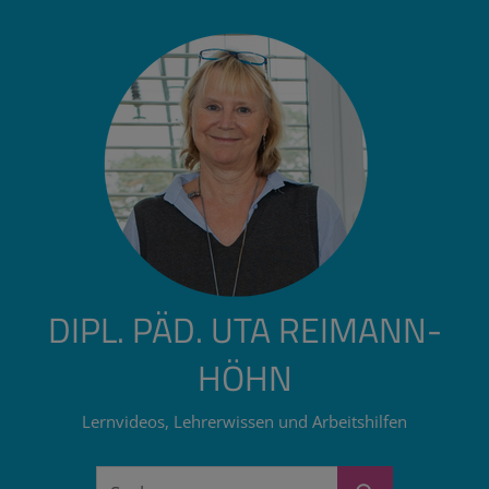
Zum
Inhalt
springen
DIPL. PÄD. UTA REIMANN-
HÖHN
Lernvideos, Lehrerwissen und Arbeitshilfen
Suchen