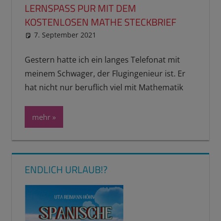
LERNSPASS PUR MIT DEM
KOSTENLOSEN MATHE STECKBRIEF
7. September 2021
reimannhoehn
Schulwissen für dein Kind
Gestern hatte ich ein langes Telefonat mit
meinem Schwager, der Flugingenieur ist. Er
hat nicht nur beruflich viel mit Mathematik
mehr
ENDLICH URLAUB!?