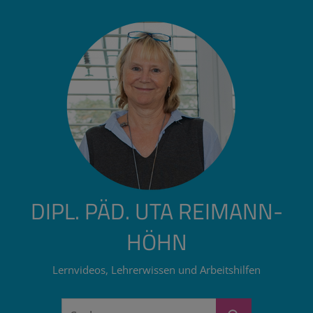
Zum
Inhalt
springen
DIPL. PÄD. UTA REIMANN-
HÖHN
Lernvideos, Lehrerwissen und Arbeitshilfen
Suchen