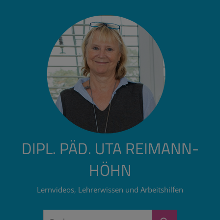
Zum
Inhalt
springen
DIPL. PÄD. UTA REIMANN-
HÖHN
Lernvideos, Lehrerwissen und Arbeitshilfen
Suchen