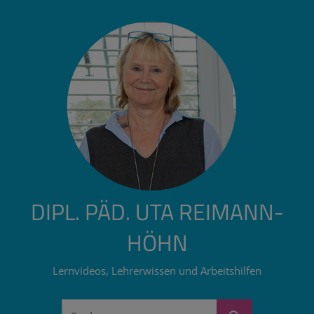
Zum
Inhalt
springen
DIPL. PÄD. UTA REIMANN-
HÖHN
Lernvideos, Lehrerwissen und Arbeitshilfen
Suchen