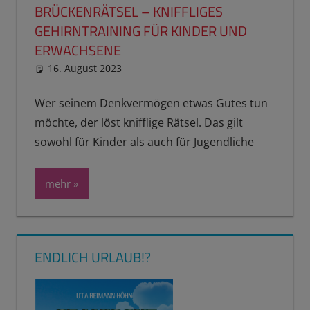
BRÜCKENRÄTSEL – KNIFFLIGES
GEHIRNTRAINING FÜR KINDER UND
ERWACHSENE
16. August 2023
reimannhoehn
Neuste Beiträge
,
Schulwissen
für dein Kind
Wer seinem Denkvermögen etwas Gutes tun
möchte, der löst knifflige Rätsel. Das gilt
sowohl für Kinder als auch für Jugendliche
mehr
ENDLICH URLAUB!?