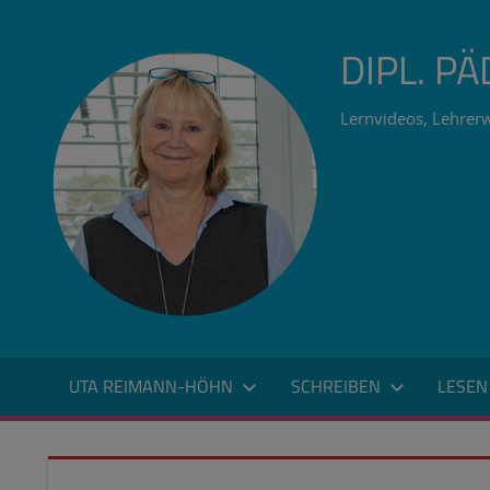
Zum
Inhalt
DIPL. P
springen
Lernvideos, Lehrerw
UTA REIMANN-HÖHN
SCHREIBEN
LESEN