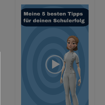
Video-
Player