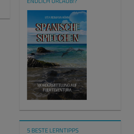
ENDLICH URLAUB!?
5 BESTE LERNTIPPS