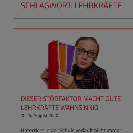
SCHLAGWORT:
LEHRKRÄFTE
DIESER STÖRFAKTOR MACHT GUTE
LEHRKRÄFTE WAHNSINNIG
25. August 2020
reimannhoehn
Schulwissen für dein Kind
Unterricht in der Schule verläuft nicht immer