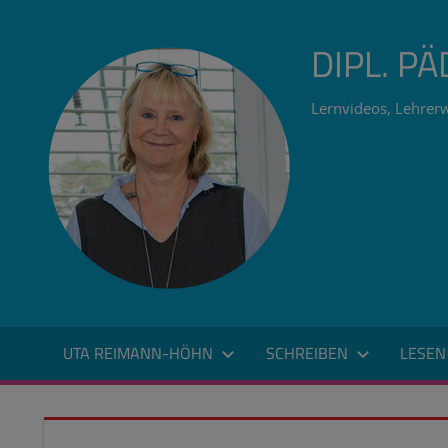
Zum
Inhalt
DIPL. P
springen
Lernvideos, Lehrerw
UTA REIMANN-HÖHN
SCHREIBEN
LESEN