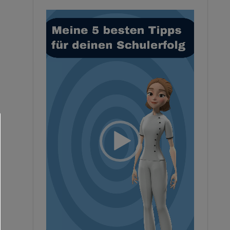
Video-
Player