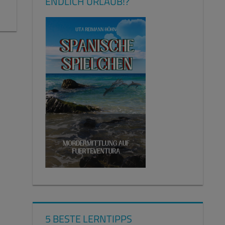
ENDLICH URLAUB!?
5 BESTE LERNTIPPS