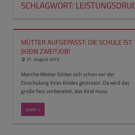
SCHLAGWORT:
LEISTUNGSDRU
MÜTTER AUFGEPASST: DIE SCHULE IST
(K)EIN ZWEITJOB!
31. August 2019
reimannhoehn
Schulwissen für dein Kind
Manche Mütter fühlen sich schon vor der
Einschulung ihres Kindes gestresst. Da wird das
große Fest vorbereitet, das Kind muss
mehr