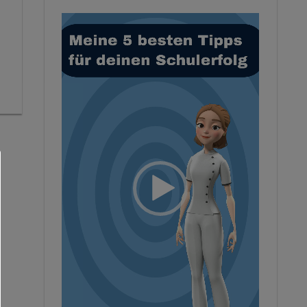
Video-
Player