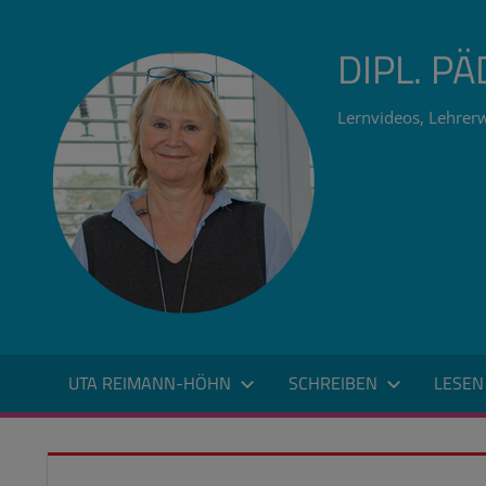
Zum
Inhalt
DIPL. P
springen
Lernvideos, Lehrerw
UTA REIMANN-HÖHN
SCHREIBEN
LESEN