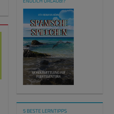
ENDLICH URLAUB!?
5 BESTE LERNTIPPS