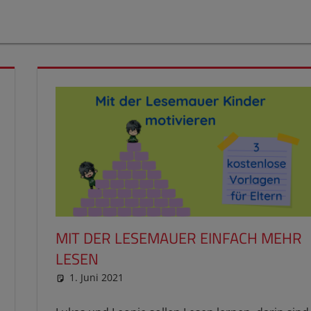
MIT DER LESEMAUER EINFACH MEHR
LESEN
1. Juni 2021
reimannhoehn
Schulwissen für dein Kind