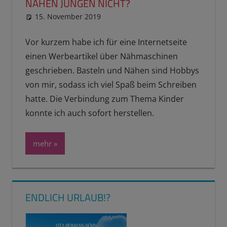
NÄHEN JUNGEN NICHT?
15. November 2019
reimannhoehn
Schulwissen für dein Kind
Vor kurzem habe ich für eine Internetseite
einen Werbeartikel über Nähmaschinen
geschrieben. Basteln und Nähen sind Hobbys
von mir, sodass ich viel Spaß beim Schreiben
hatte. Die Verbindung zum Thema Kinder
konnte ich auch sofort herstellen.
mehr
ENDLICH URLAUB!?