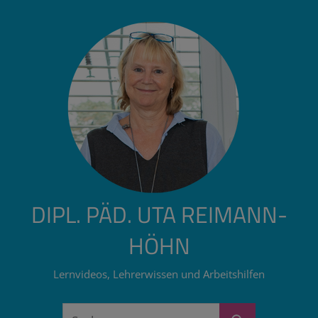
Zum
Inhalt
springen
DIPL. PÄD. UTA REIMANN-
HÖHN
Lernvideos, Lehrerwissen und Arbeitshilfen
Suchen