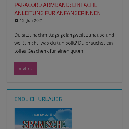
PARACORD ARMBAND: EINFACHE
ANLEITUNG FÜR ANFÄNGERINNEN
13. Juli 2021
reimannhoehn
Schulwissen für dein Kind
Du sitzt nachmittags gelangweilt zuhause und
weißt nicht, was du tun sollt? Du brauchst ein
tolles Geschenk für einen guten
mehr
ENDLICH URLAUB!?