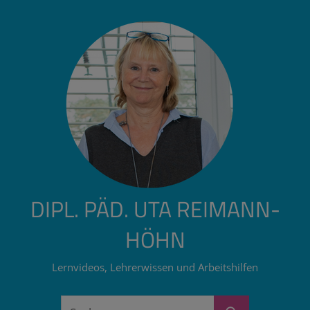
Zum
Inhalt
springen
DIPL. PÄD. UTA REIMANN-
HÖHN
Lernvideos, Lehrerwissen und Arbeitshilfen
Suchen