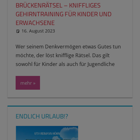
BRÜCKENRÄTSEL – KNIFFLIGES
GEHIRNTRAINING FÜR KINDER UND
ERWACHSENE
16. August 2023
reimannhoehn
Neuste Beiträge
,
Schulwissen
für dein Kind
Wer seinem Denkvermögen etwas Gutes tun
möchte, der löst knifflige Rätsel. Das gilt
sowohl für Kinder als auch für Jugendliche
mehr
ENDLICH URLAUB!?