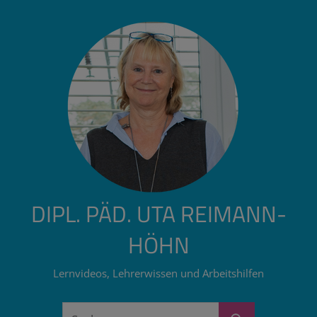
Zum
Inhalt
springen
DIPL. PÄD. UTA REIMANN-
HÖHN
Lernvideos, Lehrerwissen und Arbeitshilfen
Suchen