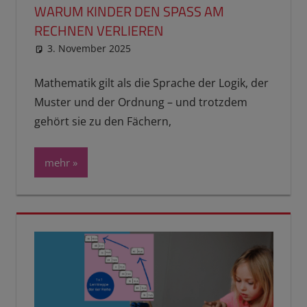
WARUM KINDER DEN SPASS AM R
ECHNEN VERLIEREN
3. November 2025
reimannhoehn
Neuste Beiträge
,
Schulwissen für dein Kind
Mathematik gilt als die Sprache der Logik, der
Muster und der Ordnung – und trotzdem
gehört sie zu den Fächern,
mehr