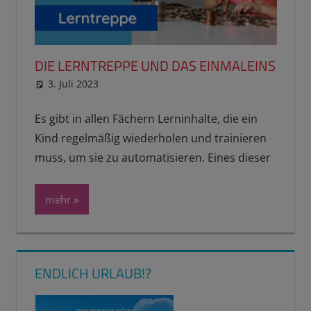
DIE LERNTREPPE UND DAS EINMALEINS
3. Juli 2023
reimannhoehn
Schulwissen für dein Kind
Es gibt in allen Fächern Lerninhalte, die ein
Kind regelmäßig wiederholen und trainieren
muss, um sie zu automatisieren. Eines dieser
mehr
ENDLICH URLAUB!?