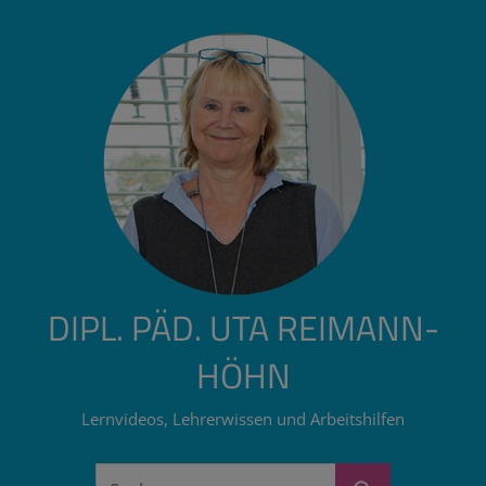
Zum
Inhalt
springen
DIPL. PÄD. UTA REIMANN-
HÖHN
Lernvideos, Lehrerwissen und Arbeitshilfen
Suchen