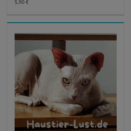
5,90
€