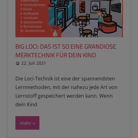
BIG LOCI: DAS IST SO EINE GRANDIOSE
MERKTECHNIK FÜR DEIN KIND
22. Juli 2021
reimannhoehn
Schulwissen für dein Kind
Die Loci-Technik ist eine der spannendsten
Lernmethoden, mit der nahezu jede Art von
Lernstoff gespeichert werden kann. Wenn
dein Kind
mehr