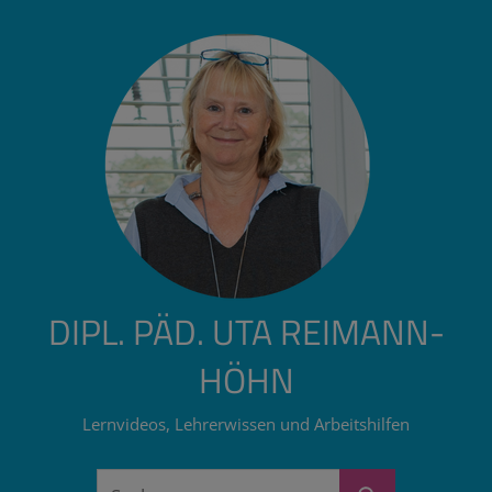
Zum
Inhalt
springen
DIPL. PÄD. UTA REIMANN-
HÖHN
Lernvideos, Lehrerwissen und Arbeitshilfen
Suchen