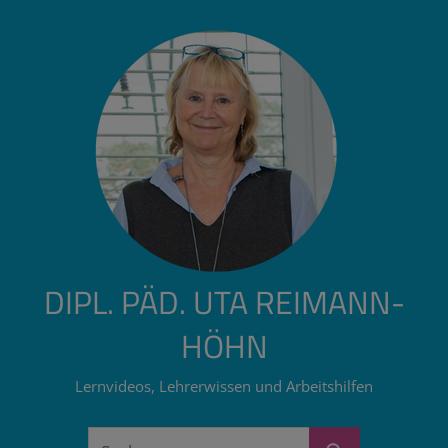
Zum
Inhalt
springen
DIPL. PÄD. UTA REIMANN-
HÖHN
Lernvideos, Lehrerwissen und Arbeitshilfen
Suchen