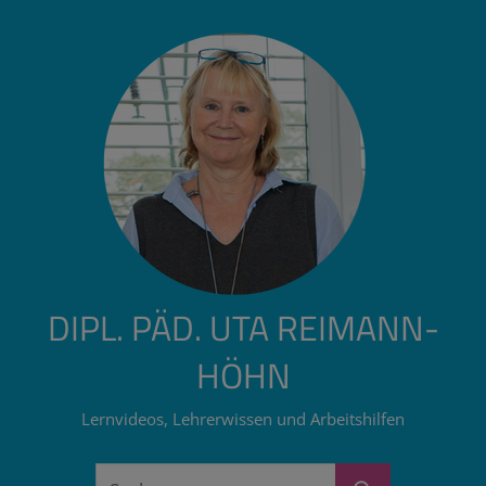
Zum
Inhalt
springen
DIPL. PÄD. UTA REIMANN-
HÖHN
Lernvideos, Lehrerwissen und Arbeitshilfen
Suchen