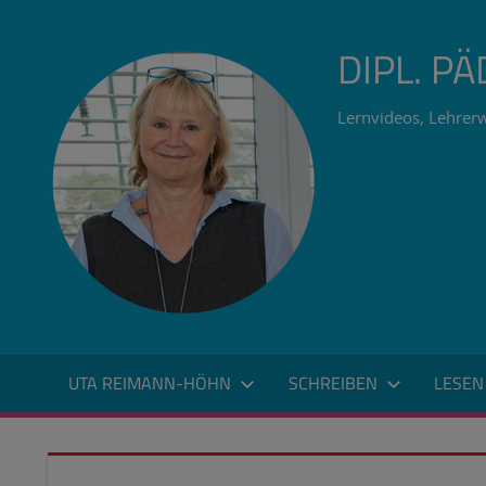
Zum
Inhalt
DIPL. P
springen
Lernvideos, Lehrerw
UTA REIMANN-HÖHN
SCHREIBEN
LESEN