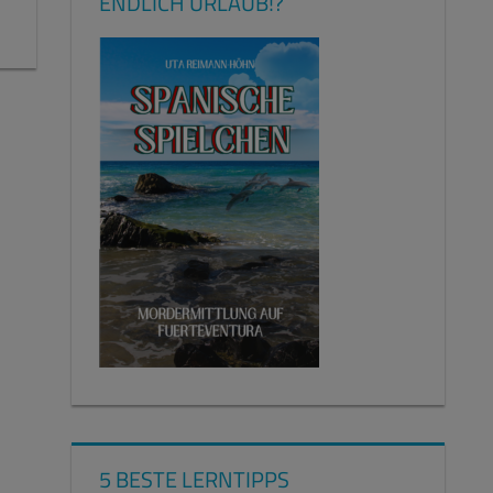
ENDLICH URLAUB!?
5 BESTE LERNTIPPS