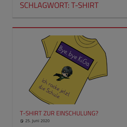
SCHLAGWORT:
T-SHIRT
T-SHIRT ZUR EINSCHULUNG?
25. Juni 2020
reimannhoehn
Schulwissen für dein Kind