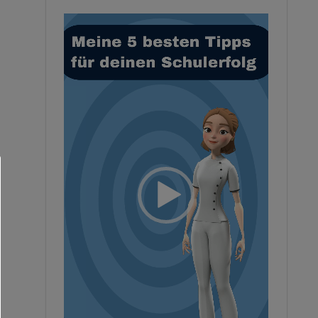
Video-
Player