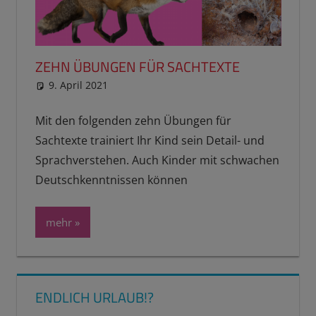
ZEHN ÜBUNGEN FÜR SACHTEXTE
9. April 2021
reimannhoehn
Schulwissen für dein Kind
Mit den folgenden zehn Übungen für
Sachtexte trainiert Ihr Kind sein Detail- und
Sprachverstehen. Auch Kinder mit schwachen
Deutschkenntnissen können
mehr
ENDLICH URLAUB!?