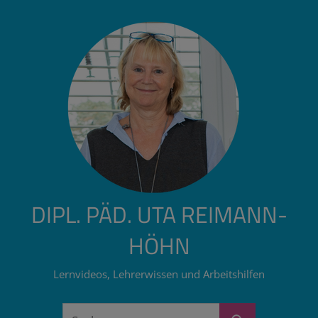
Zum
Inhalt
springen
DIPL. PÄD. UTA REIMANN-
HÖHN
Lernvideos, Lehrerwissen und Arbeitshilfen
Suchen