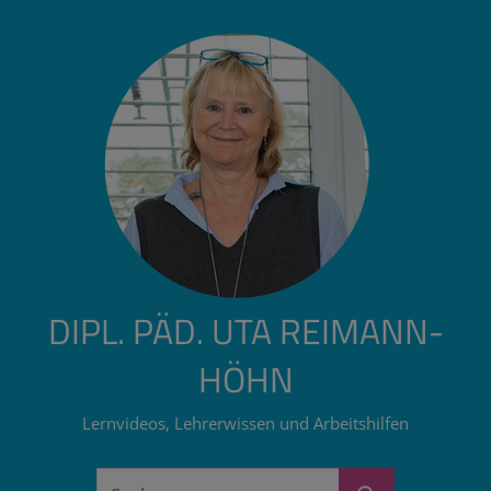
Zum
Inhalt
springen
DIPL. PÄD. UTA REIMANN-
HÖHN
Lernvideos, Lehrerwissen und Arbeitshilfen
Suchen