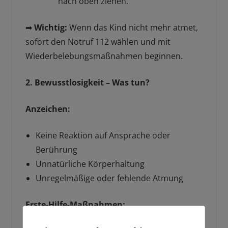
nach oben ziehen.
➡
Wichtig:
Wenn das Kind nicht mehr atmet,
sofort den Notruf 112 wählen und mit
Wiederbelebungsmaßnahmen beginnen.
2. Bewusstlosigkeit – Was tun?
Anzeichen:
Keine Reaktion auf Ansprache oder
Berührung
Unnatürliche Körperhaltung
Unregelmäßige oder fehlende Atmung
Erste-Hilfe-Maßnahmen: