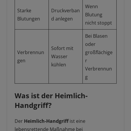
Wenn
Starke
Druckverban
Blutung
Blutungen
d anlegen
nicht stoppt
Bei Blasen
oder
Sofort mit
Verbrennun
großflächige
Wasser
gen
r
kühlen
Verbrennun
g
Was ist der Heimlich-
Handgriff?
Der
Heimlich-Handgriff
ist eine
lebensrettende Maßnahme bei