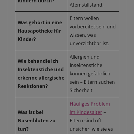
Kindern durch?
Atemstillstand.
Eltern wollen
Was gehört in eine
vorbereitet sein und
Hausapotheke für
wissen, was
Kinder?
unverzichtbar ist.
Allergien und
Wie behandle ich
Insektenstiche
Insektenstiche und
können gefährlich
erkenne allergische
sein – Eltern suchen
Reaktionen?
Sicherheit
Häufiges Problem
Was ist bei
im Kindesalter
–
Nasenbluten zu
Eltern sind oft
tun?
unsicher, wie sie es