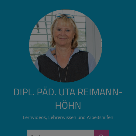
Zum
Inhalt
springen
DIPL. PÄD. UTA REIMANN-
HÖHN
Lernvideos, Lehrerwissen und Arbeitshilfen
Suchen