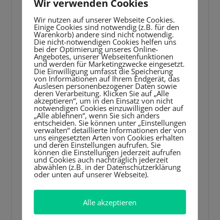
Wir verwenden Cookies
Atmung prüfen:
Atmet das Kind? Falls ja,
in die stabile Seitenlage bringen.
Wir nutzen auf unserer Webseite Cookies.
Einige Cookies sind notwendig (z.B. für den
Keine Atmung?
Warenkorb) andere sind nicht notwendig.
Die nicht-notwendigen Cookies helfen uns
bei der Optimierung unseres Online-
Sofort den Notruf 112 wählen.
Angebotes, unserer Webseitenfunktionen
und werden für Marketingzwecke eingesetzt.
Mit der Wiederbelebung beginnen:
Die Einwilligung umfasst die Speicherung
von Informationen auf Ihrem Endgerät, das
30-mal Herzdruckmassage (mittig auf
Auslesen personenbezogener Daten sowie
deren Verarbeitung. Klicken Sie auf „Alle
dem Brustkorb, ca. 5 cm tief) und 2-
akzeptieren“, um in den Einsatz von nicht
notwendigen Cookies einzuwilligen oder auf
mal Atemspende (Mund-zu-Mund
„Alle ablehnen“, wenn Sie sich anders
entscheiden. Sie können unter „Einstellungen
oder Mund-zu-Nase).
verwalten“ detaillierte Informationen der von
uns eingesetzten Arten von Cookies erhalten
Diesen Zyklus solange wiederholen,
und deren Einstellungen aufrufen. Sie
bis professionelle Hilfe eintrifft.
können die Einstellungen jederzeit aufrufen
und Cookies auch nachträglich jederzeit
abwählen (z.B. in der Datenschutzerklärung
oder unten auf unserer Webseite).
➡
Tipp:
Falls ein Defibrillator (AED) in der
Nähe ist, sofort einsetzen.
Alle akzeptieren
3. Starke Blutungen stillen