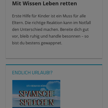
Mit Wissen Leben retten
Erste Hilfe für Kinder ist ein Muss für alle
Eltern. Die richtige Reaktion kann im Notfall
den Unterschied machen. Bereite dich gut
vor, bleib ruhig und handle besonnen – so
bist du bestens gewappnet.
BEINBRUCH
ERSTE
HLFE
ENDLICH URLAUB!?
ERSTE
HLFE
KIND
NASENBLUTEN
VERBRENNUNG