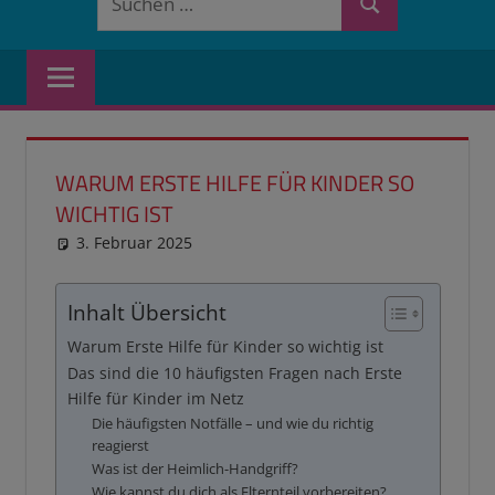
Suchen
nach:
WARUM ERSTE HILFE FÜR KINDER SO
WICHTIG IST
3. Februar 2025
reimannhoehn
Neuste Beiträge
Inhalt Übersicht
Warum Erste Hilfe für Kinder so wichtig ist
Das sind die 10 häufigsten Fragen nach Erste
Hilfe für Kinder im Netz
Die häufigsten Notfälle – und wie du richtig
reagierst
Was ist der Heimlich-Handgriff?
Wie kannst du dich als Elternteil vorbereiten?