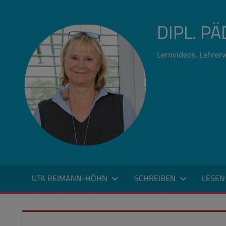
Zum
Inhalt
DIPL. P
springen
Lernvideos, Lehrerw
UTA REIMANN-HÖHN
SCHREIBEN
LESEN