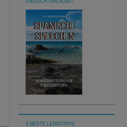
ENDLICH URLAUB!?
5 BESTE LERNTIPPS