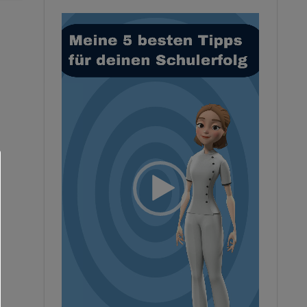
Video-
Player