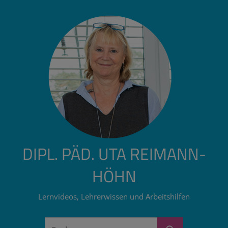
Zum
Inhalt
springen
DIPL. PÄD. UTA REIMANN-
HÖHN
Lernvideos, Lehrerwissen und Arbeitshilfen
Suchen