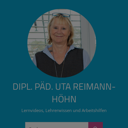
Zum
Inhalt
springen
DIPL. PÄD. UTA REIMANN-
HÖHN
Lernvideos, Lehrerwissen und Arbeitshilfen
Suchen