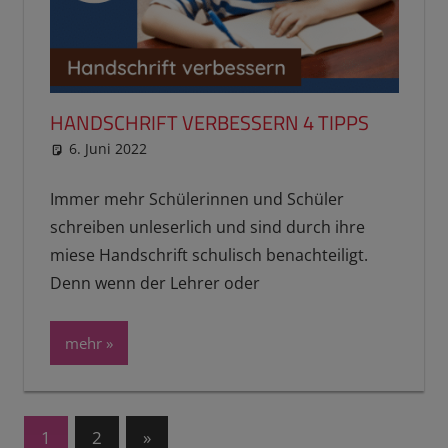
HANDSCHRIFT VERBESSERN 4 TIPPS
6. Juni 2022
reimannhoehn
Schulwissen für dein Kind
Immer mehr Schülerinnen und Schüler
schreiben unleserlich und sind durch ihre
miese Handschrift schulisch benachteiligt.
Denn wenn der Lehrer oder
mehr
Seitennummerierung
Nächste
1
2
»