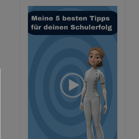
Video-
Player