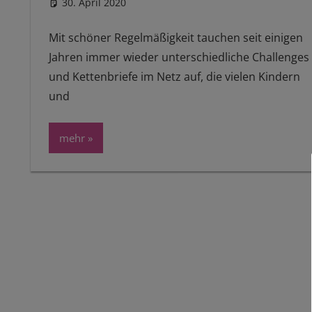
30. April 2020
reimannhoehn
Schulwissen für dein Kind
Mit schöner Regelmäßigkeit tauchen seit einigen
Jahren immer wieder unterschiedliche Challenges
und Kettenbriefe im Netz auf, die vielen Kindern
und
mehr