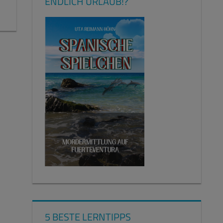
ENDLICH URLAUB!?
5 BESTE LERNTIPPS