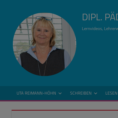
Zum
Inhalt
DIPL. P
springen
Lernvideos, Lehrerw
UTA REIMANN-HÖHN
SCHREIBEN
LESEN