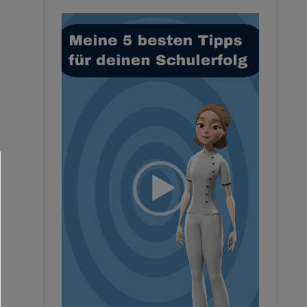
Video-
Player