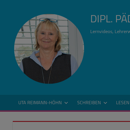
Zum
Inhalt
DIPL. P
springen
Lernvideos, Lehrerw
UTA REIMANN-HÖHN
SCHREIBEN
LESEN