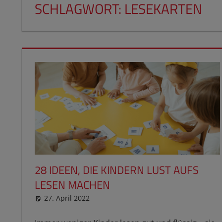
SCHLAGWORT:
LESEKARTEN
28 IDEEN, DIE KINDERN LUST AUFS
LESEN MACHEN
27. April 2022
reimannhoehn
Schulwissen für dein Kind