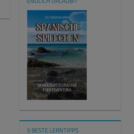
ENDLICH URLAUB!?
5 BESTE LERNTIPPS