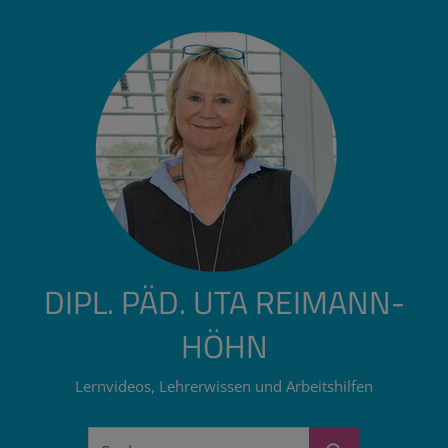
Zum
Inhalt
springen
DIPL. PÄD. UTA REIMANN-
HÖHN
Lernvideos, Lehrerwissen und Arbeitshilfen
Suchen