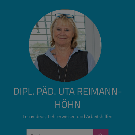
Zum
Inhalt
springen
DIPL. PÄD. UTA REIMANN-
HÖHN
Lernvideos, Lehrerwissen und Arbeitshilfen
Suchen