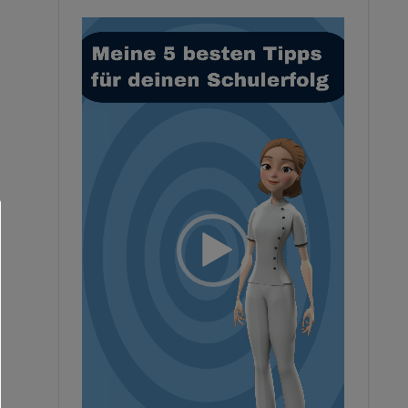
Video-
Player