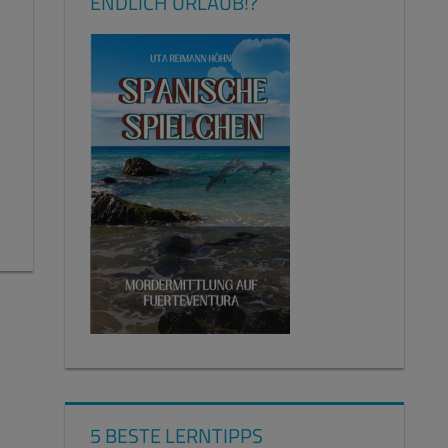
ENDLICH URLAUB!?
5 BESTE LERNTIPPS