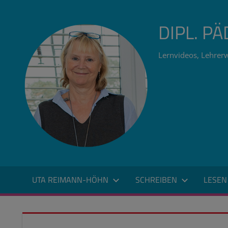
Zum
Inhalt
DIPL. P
springen
Lernvideos, Lehrerw
UTA REIMANN-HÖHN
SCHREIBEN
LESEN