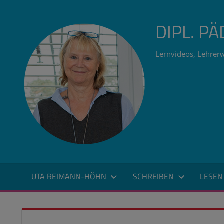
Zum
Inhalt
DIPL. P
springen
Lernvideos, Lehrerw
UTA REIMANN-HÖHN
SCHREIBEN
LESEN