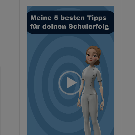
Video-
Player