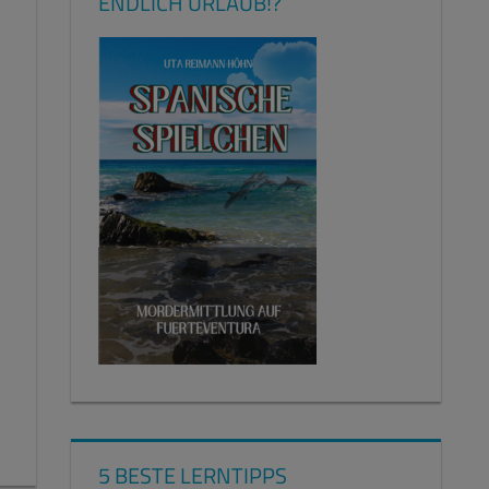
ENDLICH URLAUB!?
5 BESTE LERNTIPPS