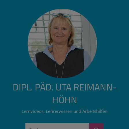
Zum
Inhalt
springen
DIPL. PÄD. UTA REIMANN-
HÖHN
Lernvideos, Lehrerwissen und Arbeitshilfen
Suchen